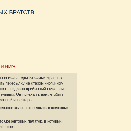
Х БРАТСТВ
чения.
ла вписана одна из самых мрачных
ить пересылку на старом кирпичном
арев – недавно прибывший начальник,
тельный. Он приехал к нам, чтобы в
разный инвентарь.
 большое количество ломов и железных
х брезентовых палаток, в которых
еловек. ...