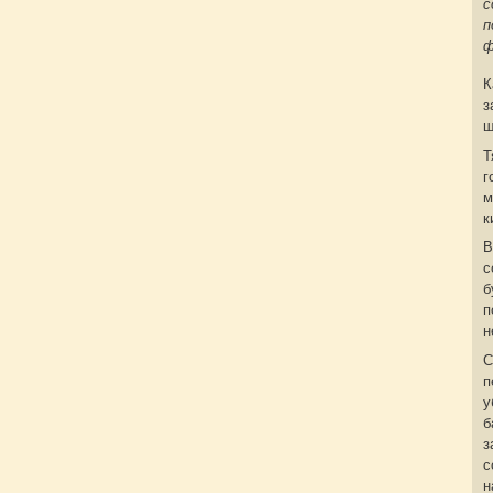
с
п
ф
К
з
ш
Т
г
м
к
В
с
б
п
н
С
п
у
б
з
с
н