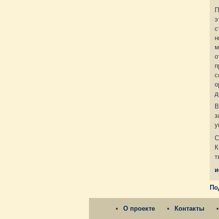
П
э
с
н
м
о
п
с
о
д
В
з
у
С
К
т
и
По
О проекте
Контакты