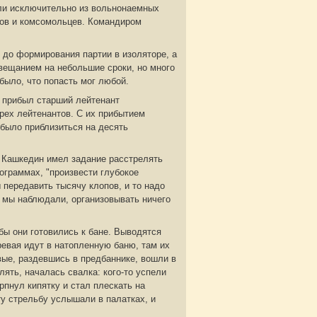
ли исключительно из вольнонаемных
тов и комсомольцев. Командиром
до формирования партии в изоляторе, а
вещанием на небольшие сроки, но много
было, что попасть мог любой.
вы прибыл старший лейтенант
рех лейтенантов. С их прибытием
 было приблизиться на десять
. Кашкедин имел задание расстрелять
ограммах, "произвести глубокое
 передавить тысячу клопов, и то надо
х мы наблюдали, организовывать ничего
ы они готовились к бане. Выводятся
ревая идут в натопленную баню, там их
рвые, раздевшись в предбаннике, вошли в
ять, началась свалка: кого-то успели
ерпнул кипятку и стал плескать на
ту стрельбу услышали в палатках, и