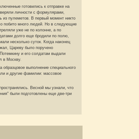
ключенные готовились к отправке на
сверяли личности с формулярами,
ть из пулеметов. В первый момент никто
ыло побито много людей. Но в следующие
треляли уже не по колонне, а по
атами долго еще бродили по полю,
мали несколько суток. Когда наконец
бежал, Цареву было поручено
 Потемкину и его солдатам выдали
л в Москву.
"за образцовое выполнение специального
ыли и другие фамилии: массовое
.
пространялись. Весной мы узнали, что
ения" были подготовлены еще две-три