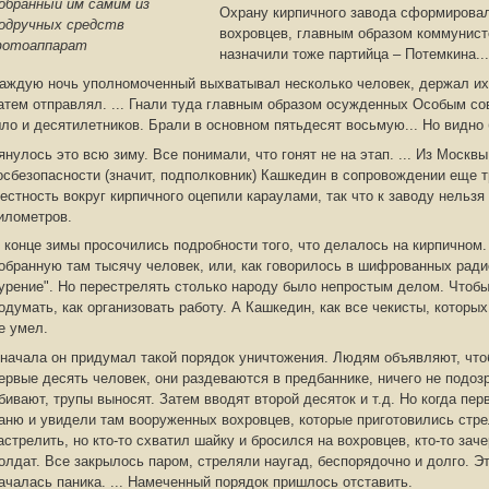
обранный им самим из
Охрану кирпичного завода сформирова
одручных средств
вохровцев, главным образом коммунис
отоаппарат
назначили тоже партийца – Потемкина...
аждую ночь уполномоченный выхватывал несколько человек, держал их 
атем отправлял. ... Гнали туда главным образом осужденных Особым со
ло и десятилетников. Брали в основном пятьдесят восьмую... Но видно 
янулось это всю зиму. Все понимали, что гонят не на этап. ... Из Моск
осбезопасности (значит, подполковник) Кашкедин в сопровождении еще т
естность вокруг кирпичного оцепили караулами, так что к заводу нельзя
илометров.
 конце зимы просочились подробности того, что делалось на кирпичном
обранную там тысячу человек, или, как говорилось в шифрованных ради
урение". Но перестрелять столько народу было непростым делом. Чтобы
одумать, как организовать работу. А Кашкедин, как все чекисты, которы
е умел.
начала он придумал такой порядок уничтожения. Людям объявляют, чтоб
ервые десять человек, они раздеваются в предбаннике, ничего не подоз
бивают, трупы выносят. Затем вводят второй десяток и т.д. Но когда пе
аню и увидели там вооруженных вохровцев, которые приготовились стрел
астрелить, но кто-то схватил шайку и бросился на вохровцев, кто-то зач
олдат. Все закрылось паром, стреляли наугад, беспорядочно и долго. Э
ачалась паника. ... Намеченный порядок пришлось отставить.