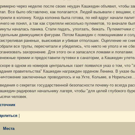
римерно через неделю после своих неудач Кашкедин объявил, чтобы за
тап. Все было обставлено, как полагается. Людей вызывали с вещами, 
троили в колонну. Когда колонна была готова, по ней вдруг начали пали
ичего не понял, а так как стреляли несколько пулеметов, то вначале б
инуты началась паника. Стали падать, уползать, бежать. Пулеметчики с
тдельным движущимся фигурам. Потом Кашкедин с помощниками и солд
ристреливая раненых, выискивая и убивая отползших. Оцепление не сни
обрали все трупы, пересчитали и убедились, что никто не уполз и не с
рганизовать захоронение. Для этого он и запасался ломами и лопатами.
енежные премии и предоставили путевки в санатории, а Кашкедин улете
скоре в одном из номеров центральных газет появился указ о том, что 
адания правительства" Кашкедин награжден орденом Ленина. В указе б
ничтожение заключенных проводилось и на Ухте, Колыме, в Норильске..
ведения о секретах государственной безопасности почему-то всегда рас
ашкедин радировал начальнику лагеря, чтобы "для целей глубокого бур
ысячи человек.
сточник
делиться
|
Места