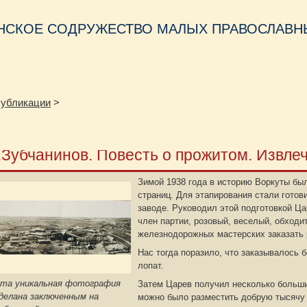
НСКОЕ СОДРУЖЕСТВО МАЛЫХ ПРАВОСЛАВНЫ
убликации
>
.Зубчанинов. Повесть о прожитом. Извле
Зимой 1938 года в историю Воркуты бы
страниц. Для этапирования стали готов
заводе. Руководил этой подготовкой Ц
член партии, розовый, веселый, обходи
железнодорожных мастерских заказать 
Нас тогда поразило, что заказывалось
лопат.
та уникальная фотография
Затем Царев получил несколько больши
делана заключенным на
можно было разместить добрую тысячу ч